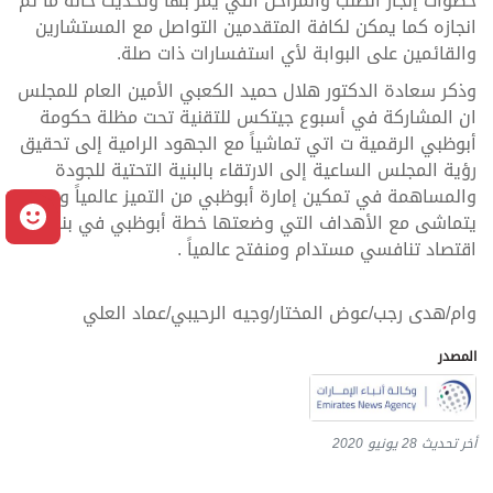
خطوات إنجاز الطلب والمراحل التي يمر بها وتحديث حالة ما تم
انجازه كما يمكن لكافة المتقدمين التواصل مع المستشارين
والقائمين على البوابة لأي استفسارات ذات صلة.
وذكر سعادة الدكتور هلال حميد الكعبي الأمين العام للمجلس
ان المشاركة في أسبوع جيتكس للتقنية تحت مظلة حكومة
أبوظبي الرقمية ت اتي تماشياً مع الجهود الرامية إلى تحقيق
رؤية المجلس الساعية إلى الارتقاء بالبنية التحتية للجودة
والمساهمة في تمكين إمارة أبوظبي من التميز عالمياً وبما
م
يتماشى مع الأهداف التي وضعتها خطة أبوظبي في بناء
اقتصاد تنافسي مستدام ومنفتح عالمياً .
وام/هدى رجب/عوض المختار/وجيه الرحيبي/عماد العلي
المصدر
أخر تحديث
28 يونيو 2020